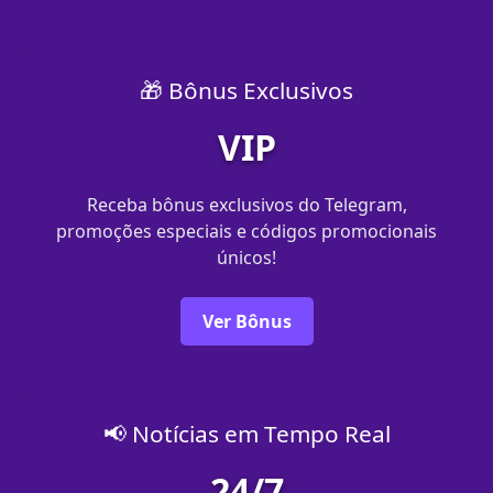
🎁 Bônus Exclusivos
VIP
Receba bônus exclusivos do Telegram,
promoções especiais e códigos promocionais
únicos!
Ver Bônus
📢 Notícias em Tempo Real
24/7