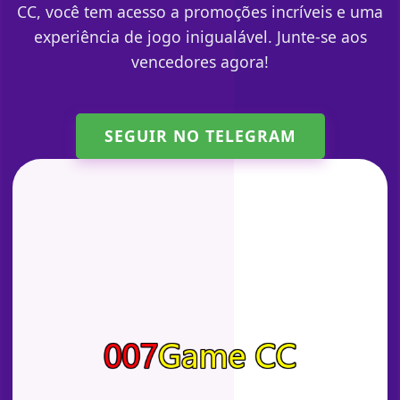
CC, você tem acesso a promoções incríveis e uma
experiência de jogo inigualável. Junte-se aos
vencedores agora!
SEGUIR NO TELEGRAM