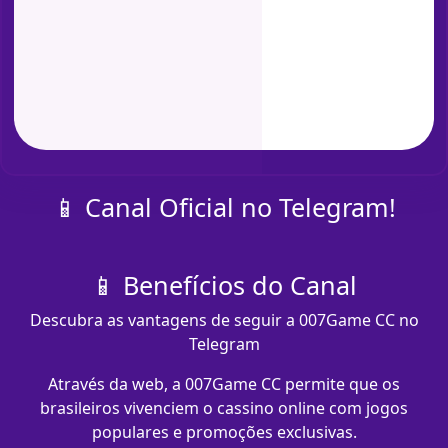
📱 Canal Oficial no Telegram!
📱 Benefícios do Canal
Descubra as vantagens de seguir a 007Game CC no
Telegram
Através da web, a 007Game CC permite que os
brasileiros vivenciem o cassino online com jogos
populares e promoções exclusivas.