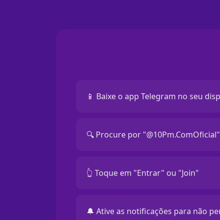
📱 Baixe o app Telegram no seu disp
🔍 Procure por "@10Pm.ComOficial"
👆 Toque em "Entrar" ou "Join"
🔔 Ative as notificações para não p