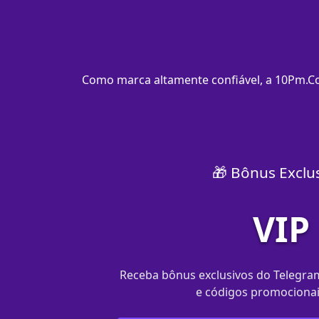
Como marca altamente confiável, a 10Pm.Co
🎁 Bônus Exclu
VIP
Receba bônus exclusivos do Telegra
e códigos promocionai