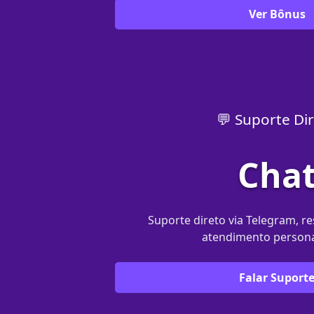
Ver Bônus
💬 Suporte Di
Cha
Suporte direto via Telegram, r
atendimento persona
Falar Suport