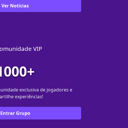
Ver Notícias
Comunidade VIP
1000+
unidade exclusiva de jogadores e
rtilhe experiências!
Entrar Grupo