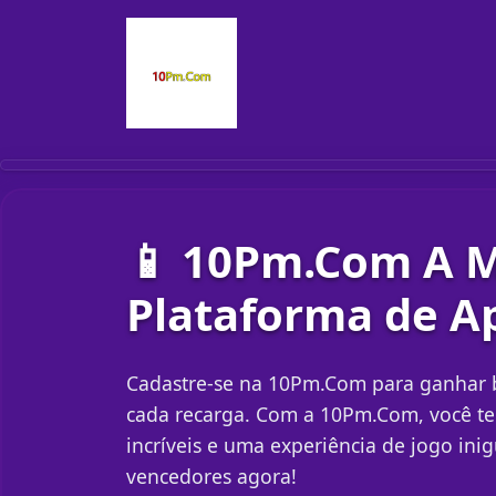
📱 10Pm.Com A 
Plataforma de A
Cadastre-se na 10Pm.Com para ganhar 
cada recarga. Com a 10Pm.Com, você t
incríveis e uma experiência de jogo inig
vencedores agora!