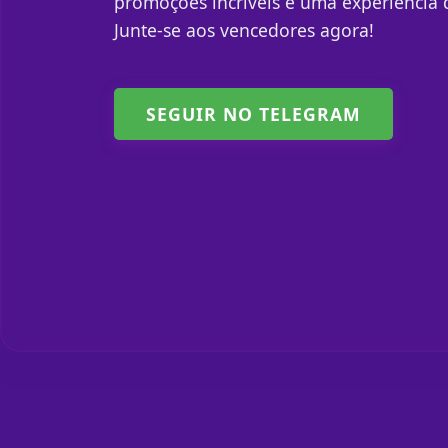
promoções incríveis e uma experiência d
Junte-se aos vencedores agora!
SEGUIR NO TELEGRAM