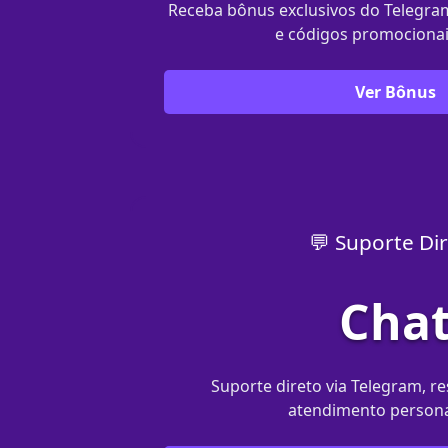
Receba bônus exclusivos do Telegra
e códigos promocionai
Ver Bônus
💬 Suporte Di
Cha
Suporte direto via Telegram, r
atendimento persona