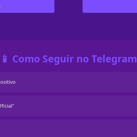
e
📱 Como Seguir no Telegram
ositivo
ficial"