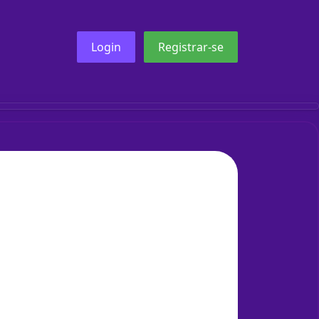
Login
Registrar-se