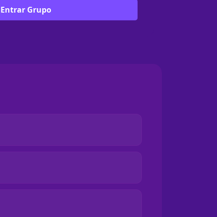
Entrar Grupo