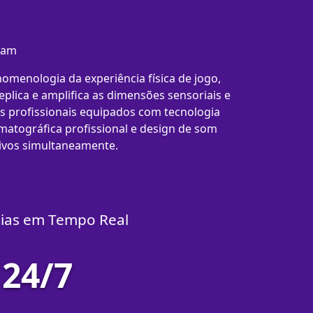
ram
nomenologia da experiência física de jogo,
plica e amplifica as dimensões sensoriais e
os profissionais equipados com tecnologia
matográfica profissional e design de som
tivos simultaneamente.
cias em Tempo Real
24/7