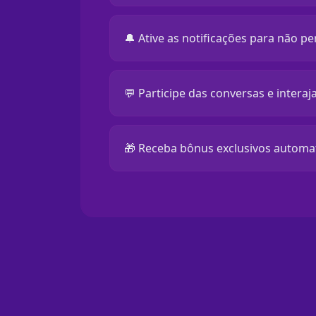
🔔 Ative as notificações para não p
💬 Participe das conversas e interaj
🎁 Receba bônus exclusivos autom