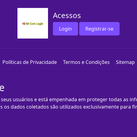
Acessos
Login
Registrar-se
Políticas de Privacidade
Termos e Condições
Sitemap
de
de seus usuários e está empenhada em proteger todas as in
 os dados coletados são utilizados exclusivamente para fi