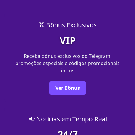
🎁 Bônus Exclusivos
VIP
Receba bônus exclusivos do Telegram,
promoções especiais e códigos promocionais
únicos!
Ver Bônus
📢 Notícias em Tempo Real
24/7