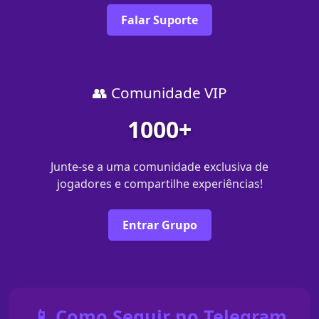
Falar Suporte
👥 Comunidade VIP
1000+
Junte-se a uma comunidade exclusiva de
jogadores e compartilhe experiências!
Entrar Grupo
📱 Como Seguir no Telegram