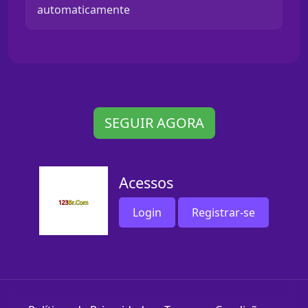
automaticamente
SEGUIR AGORA
Acessos
Login
Registrar-se