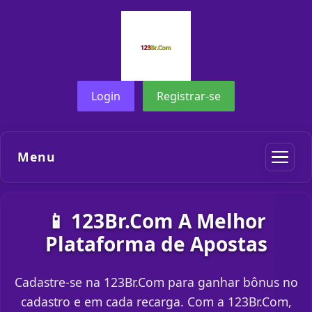
Login
Registrar-se
Menu
📱 123Br.Com A Melhor
Plataforma de Apostas
Cadastre-se na 123Br.Com para ganhar bônus no
cadastro e em cada recarga. Com a 123Br.Com,