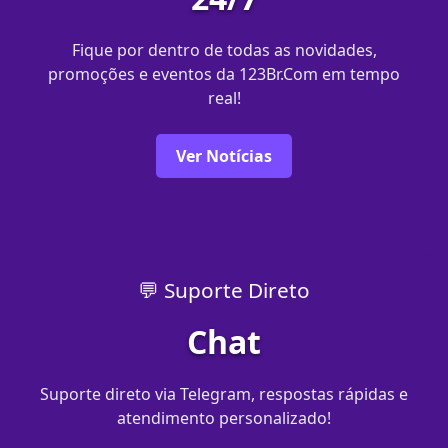
Fique por dentro de todas as novidades,
promoções e eventos da 123Br.Com em tempo
real!
Ver Notícias
💬 Suporte Direto
Chat
Suporte direto via Telegram, respostas rápidas e
atendimento personalizado!