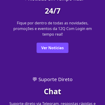
24/7
Fique por dentro de todas as novidades,
promoções e eventos da 12Q Com Login em
tempo real!
Ver Notícias
💬 Suporte Direto
Chat
Suporte direto via Telegram, respostas rápidas e