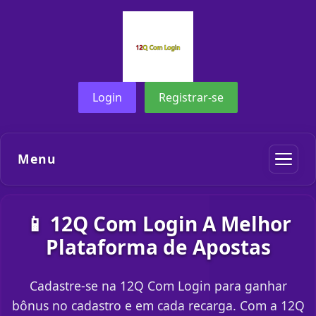
Login
Registrar-se
Menu
📱 12Q Com Login A Melhor
Plataforma de Apostas
Cadastre-se na 12Q Com Login para ganhar
bônus no cadastro e em cada recarga. Com a 12Q