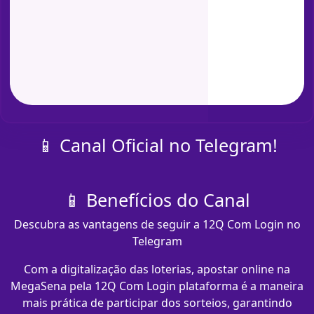
📱 Canal Oficial no Telegram!
📱 Benefícios do Canal
Descubra as vantagens de seguir a 12Q Com Login no
Telegram
Com a digitalização das loterias, apostar online na
MegaSena pela 12Q Com Login plataforma é a maneira
mais prática de participar dos sorteios, garantindo