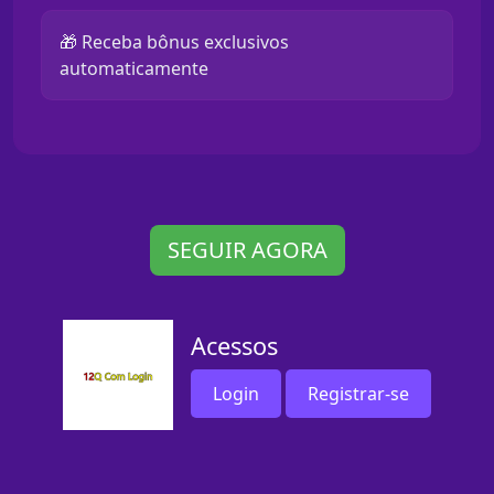
🎁 Receba bônus exclusivos
automaticamente
SEGUIR AGORA
Acessos
Login
Registrar-se