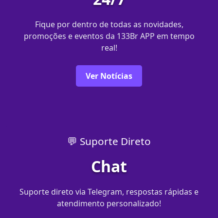
Fique por dentro de todas as novidades,
promoções e eventos da 133Br APP em tempo
real!
Ver Notícias
💬 Suporte Direto
Chat
Suporte direto via Telegram, respostas rápidas e
atendimento personalizado!