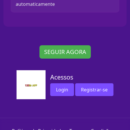
automaticamente
SEGUIR AGORA
Acessos
Login
Registrar-se