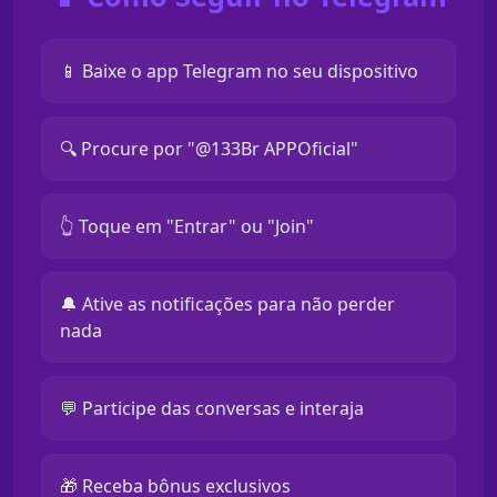
📱 Baixe o app Telegram no seu dispositivo
🔍 Procure por "@133Br APPOficial"
👆 Toque em "Entrar" ou "Join"
🔔 Ative as notificações para não perder
nada
💬 Participe das conversas e interaja
🎁 Receba bônus exclusivos