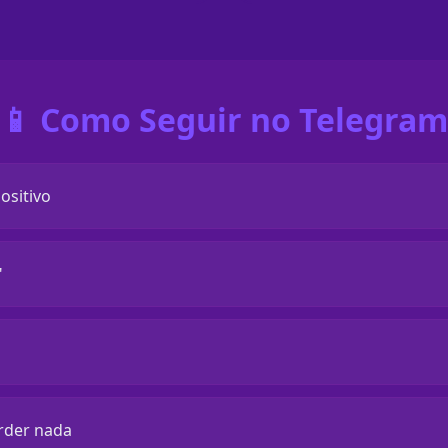
📱 Como Seguir no Telegram
ositivo
"
erder nada