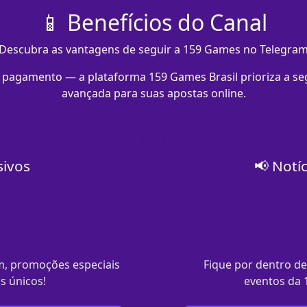
📱 Benefícios do Canal
Descubra as vantagens de seguir a 159 Games no Telegra
 pagamento — a plataforma 159 Games Brasil prioriza a s
avançada para suas apostas online.
sivos
📢 Notí
m, promoções especiais
Fique por dentro d
s únicos!
eventos da 