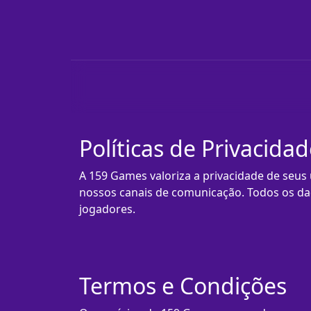
Políticas de Privacida
A 159 Games valoriza a privacidade de seu
nossos canais de comunicação. Todos os dad
jogadores.
Termos e Condições