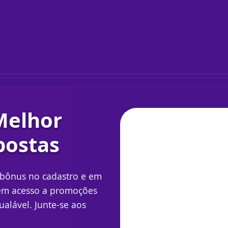
Melhor
postas
 bônus no cadastro e em
tem acesso a promoções
ualável. Junte-se aos