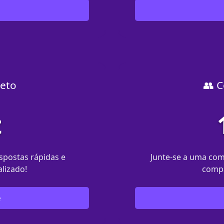
reto
👥 
t
espostas rápidas e
Junte-se a uma com
lizado!
compa
e