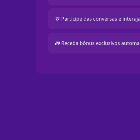
💬 Participe das conversas e interaj
🎁 Receba bônus exclusivos autom