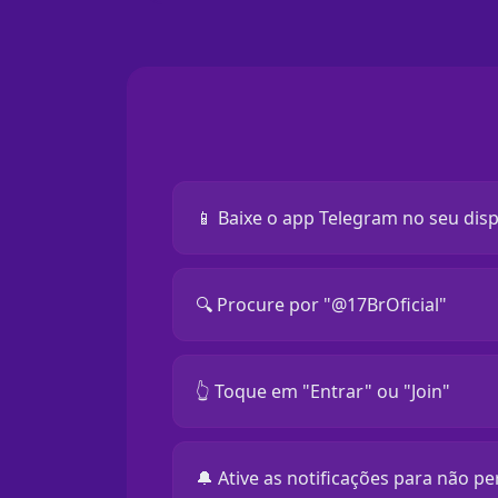
📱 Baixe o app Telegram no seu disp
🔍 Procure por "@17BrOficial"
👆 Toque em "Entrar" ou "Join"
🔔 Ative as notificações para não p