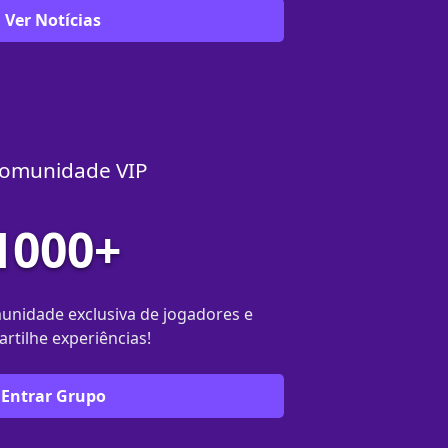
Ver Notícias
Comunidade VIP
1000+
unidade exclusiva de jogadores e
rtilhe experiências!
Entrar Grupo