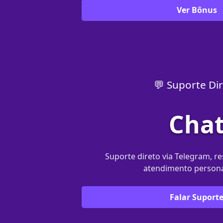
Ver Bônus
💬 Suporte Di
Cha
Suporte direto via Telegram, r
atendimento persona
Falar Suport