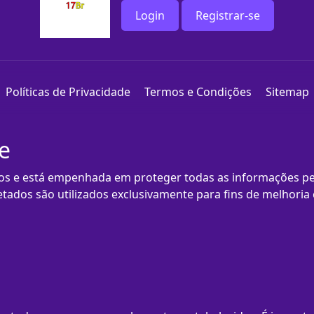
Login
Registrar-se
Políticas de Privacidade
Termos e Condições
Sitemap
de
rios e está empenhada em proteger todas as informações p
tados são utilizados exclusivamente para fins de melhoria