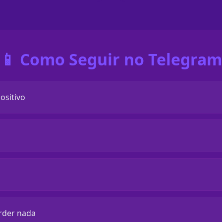
📱 Como Seguir no Telegram
ositivo
erder nada