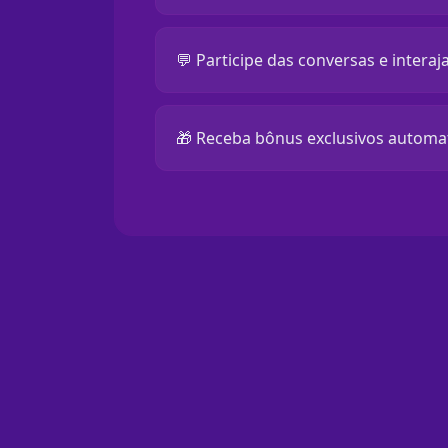
💬 Participe das conversas e interaj
🎁 Receba bônus exclusivos autom