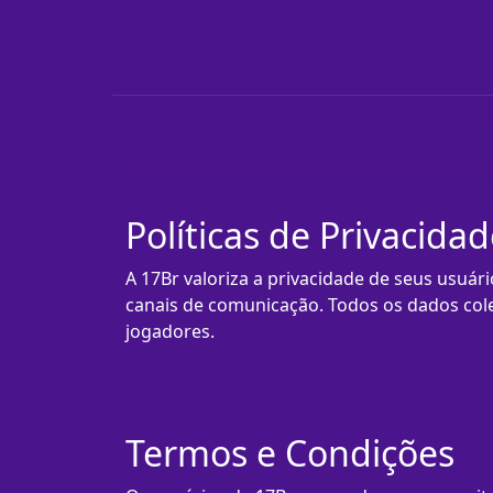
Políticas de Privacida
A 17Br valoriza a privacidade de seus usuá
canais de comunicação. Todos os dados cole
jogadores.
Termos e Condições