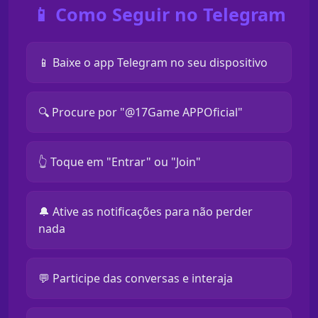
📱 Como Seguir no Telegram
📱 Baixe o app Telegram no seu dispositivo
🔍 Procure por "@17Game APPOficial"
👆 Toque em "Entrar" ou "Join"
🔔 Ative as notificações para não perder
nada
💬 Participe das conversas e interaja