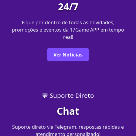
24/7
Fique por dentro de todas as novidades,
promoções e eventos da 17Game APP em tempo
real!
Ver Notícias
💬 Suporte Direto
Chat
Suporte direto via Telegram, respostas rápidas e
atendimento personalizado!