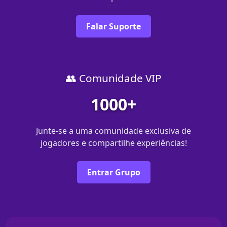
Falar Suporte
👥 Comunidade VIP
1000+
Junte-se a uma comunidade exclusiva de
jogadores e compartilhe experiências!
Entrar Grupo