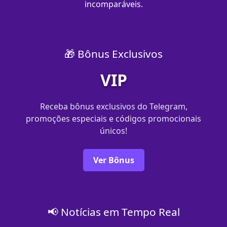
incomparáveis.
🎁 Bônus Exclusivos
VIP
Receba bônus exclusivos do Telegram,
promoções especiais e códigos promocionais
únicos!
Ver Bônus
📢 Notícias em Tempo Real