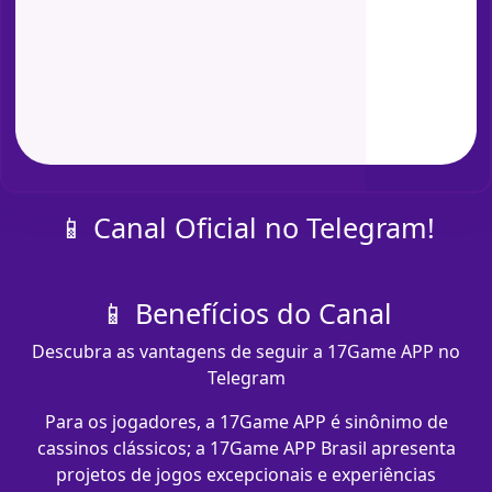
📱 Canal Oficial no Telegram!
📱 Benefícios do Canal
Descubra as vantagens de seguir a 17Game APP no
Telegram
Para os jogadores, a 17Game APP é sinônimo de
cassinos clássicos; a 17Game APP Brasil apresenta
projetos de jogos excepcionais e experiências