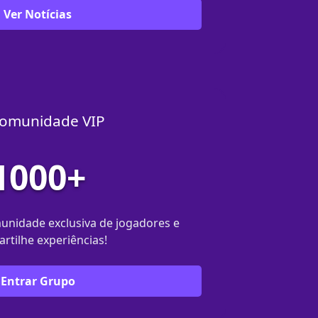
Ver Notícias
Comunidade VIP
1000+
unidade exclusiva de jogadores e
rtilhe experiências!
Entrar Grupo