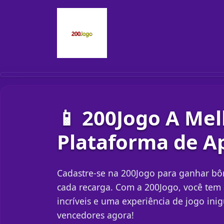
📱 200Jogo A Me
Plataforma de A
Cadastre-se na 200Jogo para ganhar bô
cada recarga. Com a 200Jogo, você tem
incríveis e uma experiência de jogo inig
vencedores agora!