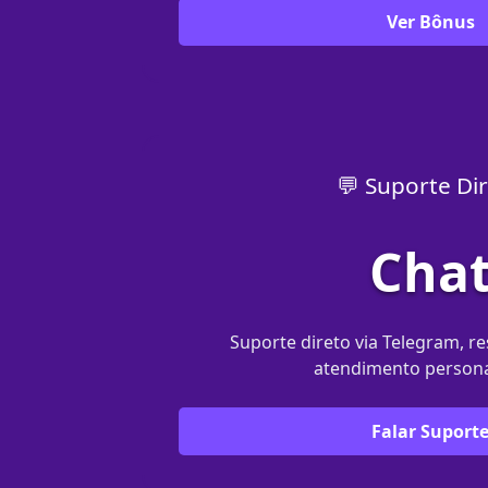
Ver Bônus
💬 Suporte Di
Cha
Suporte direto via Telegram, r
atendimento persona
Falar Suport