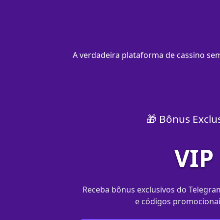
A verdadeira plataforma de cassino sem 
🎁 Bônus Exclu
VIP
Receba bônus exclusivos do Telegra
e códigos promocionai