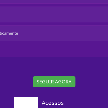
a
aticamente
SEGUIR AGORA
Acessos