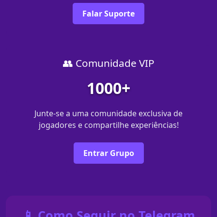
Falar Suporte
👥 Comunidade VIP
1000+
Junte-se a uma comunidade exclusiva de
jogadores e compartilhe experiências!
Entrar Grupo
📱 Como Seguir no Telegram