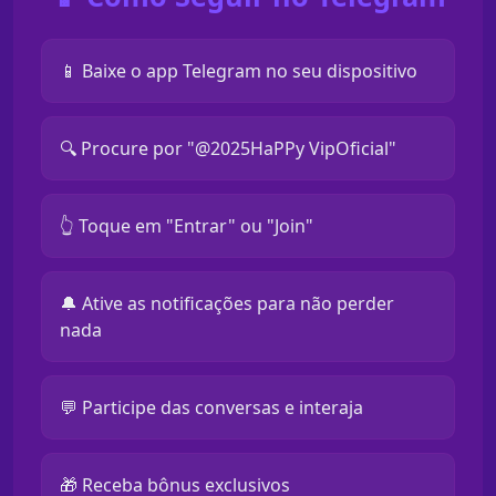
📱 Baixe o app Telegram no seu dispositivo
🔍 Procure por "@2025HaPPy VipOficial"
👆 Toque em "Entrar" ou "Join"
🔔 Ative as notificações para não perder
nada
💬 Participe das conversas e interaja
🎁 Receba bônus exclusivos