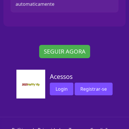
automaticamente
SEGUIR AGORA
Acessos
Login
Registrar-se