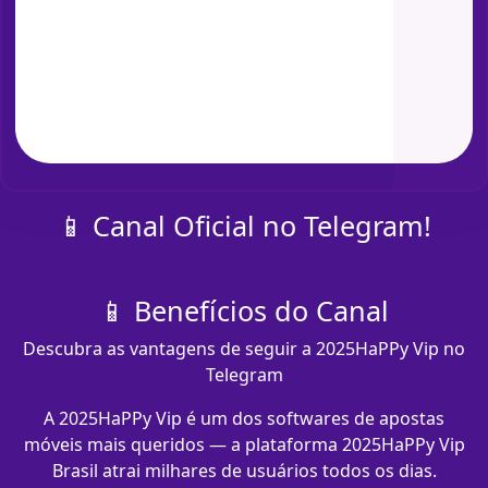
📱 Canal Oficial no Telegram!
📱 Benefícios do Canal
Descubra as vantagens de seguir a 2025HaPPy Vip no
Telegram
A 2025HaPPy Vip é um dos softwares de apostas
móveis mais queridos — a plataforma 2025HaPPy Vip
Brasil atrai milhares de usuários todos os dias.