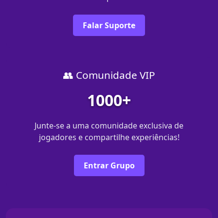
Falar Suporte
👥 Comunidade VIP
1000+
Junte-se a uma comunidade exclusiva de
jogadores e compartilhe experiências!
Entrar Grupo