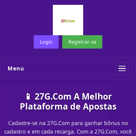
Login
Registrar-se
Menu
📱 27G.Com A Melhor
Plataforma de Apostas
Cadastre-se na 27G.Com para ganhar bônus no
cadastro e em cada recarga. Com a 27G.Com, você