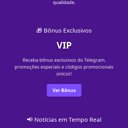
qualidade.
🎁 Bônus Exclusivos
VIP
Receba bônus exclusivos do Telegram,
promoções especiais e códigos promocionais
únicos!
Ver Bônus
📢 Notícias em Tempo Real