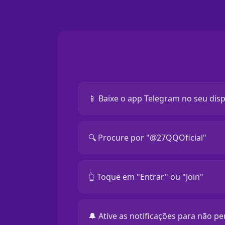
📱 Baixe o app Telegram no seu disp
🔍 Procure por "@27QQOficial"
👆 Toque em "Entrar" ou "Join"
🔔 Ative as notificações para não p