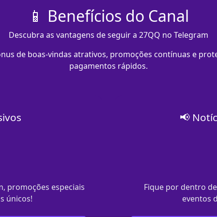
📱 Benefícios do Canal
Descubra as vantagens de seguir a 27QQ no Telegram
nus de boas-vindas atrativos, promoções contínuas e prot
pagamentos rápidos.
sivos
📢 Notí
m, promoções especiais
Fique por dentro d
s únicos!
eventos 