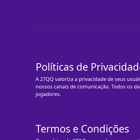
Políticas de Privacida
A 27QQ valoriza a privacidade de seus usu
nossos canais de comunicação. Todos os dad
jogadores.
Termos e Condições