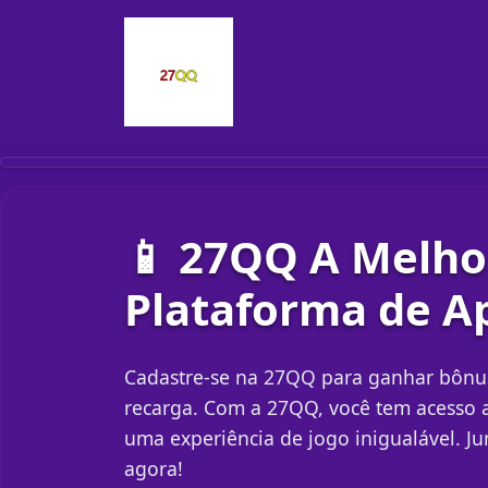
📱 27QQ A Melho
Plataforma de A
Cadastre-se na 27QQ para ganhar bônu
recarga. Com a 27QQ, você tem acesso a
uma experiência de jogo inigualável. J
agora!