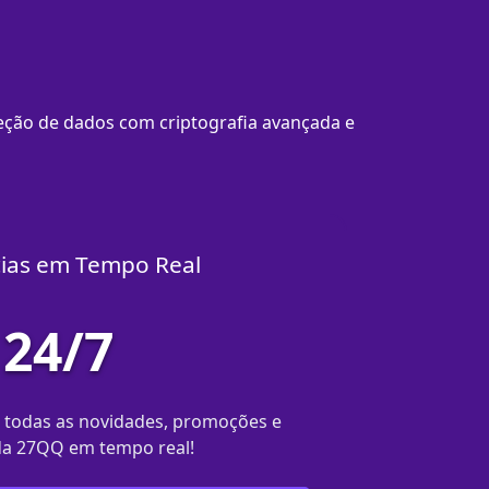
eção de dados com criptografia avançada e
cias em Tempo Real
24/7
e todas as novidades, promoções e
da 27QQ em tempo real!