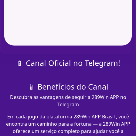
📱 Canal Oficial no Telegram!
📱 Benefícios do Canal
Descubra as vantagens de seguir a 289Win APP no
Telegram
Em cada jogo da plataforma 289Win APP Brasil , você
encontra um caminho para a fortuna — a 289Win APP
oferece um serviço completo para ajudar você a