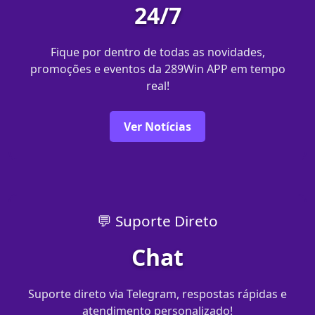
24/7
Fique por dentro de todas as novidades,
promoções e eventos da 289Win APP em tempo
real!
Ver Notícias
💬 Suporte Direto
Chat
Suporte direto via Telegram, respostas rápidas e
atendimento personalizado!