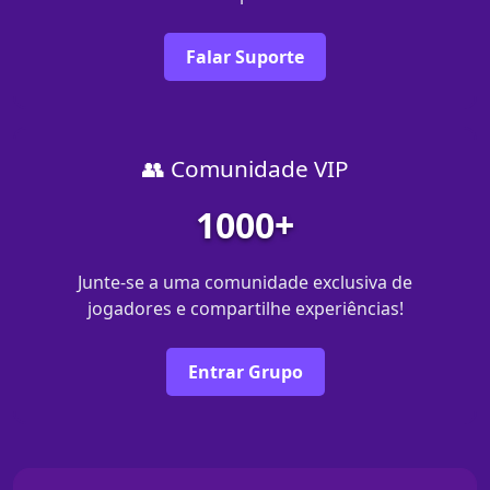
Falar Suporte
👥 Comunidade VIP
1000+
Junte-se a uma comunidade exclusiva de
jogadores e compartilhe experiências!
Entrar Grupo