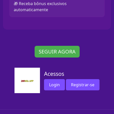
🎁 Receba bônus exclusivos
automaticamente
SEGUIR AGORA
Acessos
Login
Registrar-se