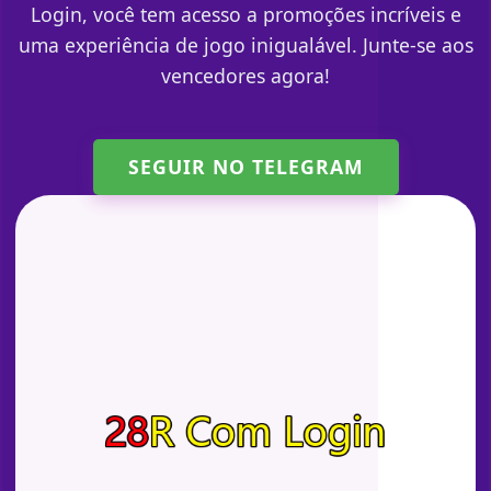
Login, você tem acesso a promoções incríveis e
uma experiência de jogo inigualável. Junte-se aos
vencedores agora!
SEGUIR NO TELEGRAM