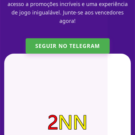
acesso a promoções incríveis e uma experiência
de jogo inigualável. Junte-se aos vencedores
agora!
SEGUIR NO TELEGRAM