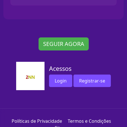
SEGUIR AGORA
Acessos
Login
Registrar-se
Políticas de Privacidade
Termos e Condições