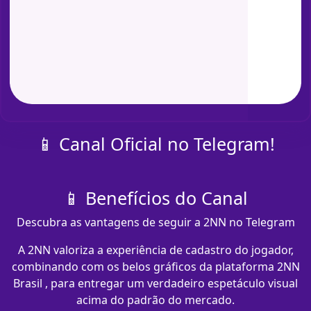
📱 Canal Oficial no Telegram!
📱 Benefícios do Canal
Descubra as vantagens de seguir a 2NN no Telegram
A 2NN valoriza a experiência de cadastro do jogador,
combinando com os belos gráficos da plataforma 2NN
Brasil , para entregar um verdadeiro espetáculo visual
acima do padrão do mercado.