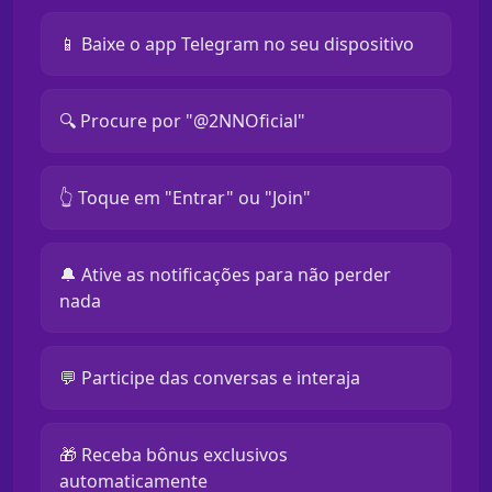
📱 Baixe o app Telegram no seu dispositivo
🔍 Procure por "@2NNOficial"
👆 Toque em "Entrar" ou "Join"
🔔 Ative as notificações para não perder
nada
💬 Participe das conversas e interaja
🎁 Receba bônus exclusivos
automaticamente