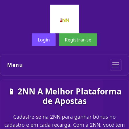
Login
Registrar-se
Menu
📱 2NN A Melhor Plataforma
de Apostas
Cadastre-se na 2NN para ganhar bônus no
cadastro e em cada recarga. Com a 2NN, você tem