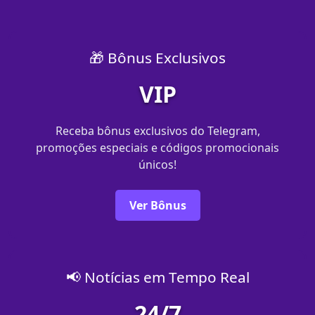
🎁 Bônus Exclusivos
VIP
Receba bônus exclusivos do Telegram,
promoções especiais e códigos promocionais
únicos!
Ver Bônus
📢 Notícias em Tempo Real
24/7