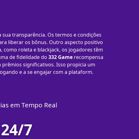
a sua transparência. Os termos e condições
ra liberar os bônus. Outro aspecto positivo
, como roleta e blackjack, os jogadores têm
rama de fidelidade do
332 Game
recompensa
prêmios significativos. Isso propicia um
ogando e a se engajar com a plataform.
cias em Tempo Real
24/7