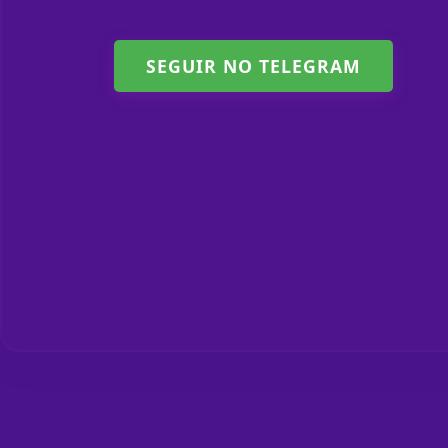
SEGUIR NO TELEGRAM