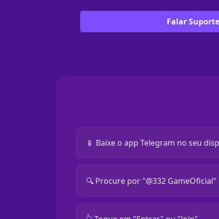
Falar Suport
📱 Baixe o app Telegram no seu disp
🔍 Procure por "@332 GameOficial"