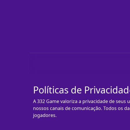
Políticas de Privacida
A 332 Game valoriza a privacidade de seus
nossos canais de comunicação. Todos os dad
jogadores.