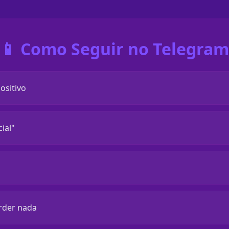
📱 Como Seguir no Telegram
ositivo
ial"
erder nada