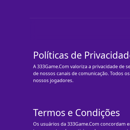
Políticas de Privacida
A 333Game.Com valoriza a privacidade de s
de nossos canais de comunicação. Todos os 
nossos jogadores.
Termos e Condições
Os usuários da 333Game.Com concordam em r