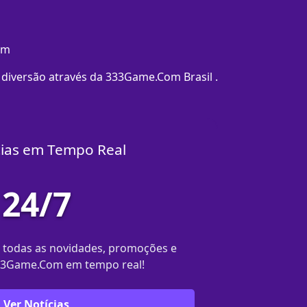
am
 diversão através da 333Game.Com Brasil .
cias em Tempo Real
24/7
e todas as novidades, promoções e
33Game.Com em tempo real!
Ver Notícias