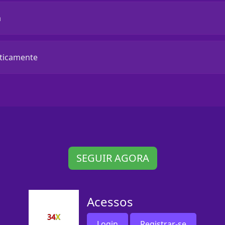
a
aticamente
SEGUIR AGORA
Acessos
Login
Registrar-se