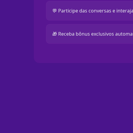
💬 Participe das conversas e interaj
🎁 Receba bônus exclusivos autom