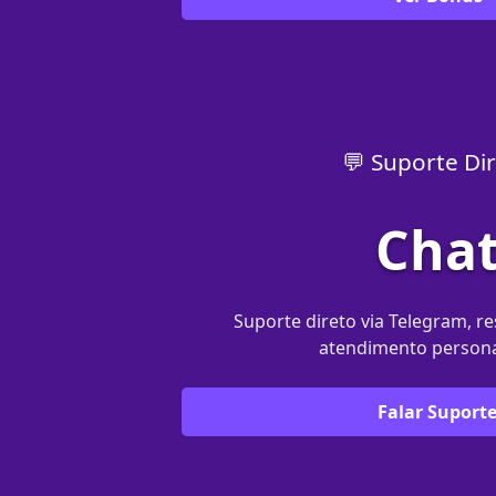
💬 Suporte Di
Cha
Suporte direto via Telegram, r
atendimento persona
Falar Suport