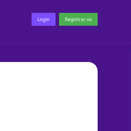
Login
Registrar-se