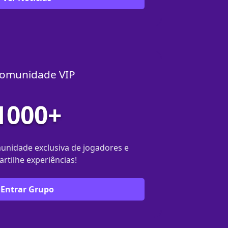
Comunidade VIP
1000+
unidade exclusiva de jogadores e
rtilhe experiências!
Entrar Grupo