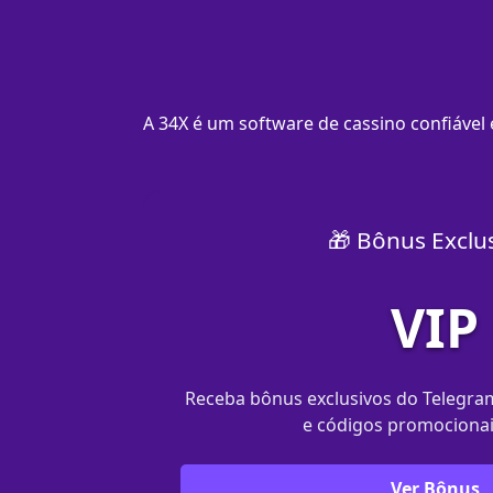
A 34X é um software de cassino confiável 
🎁 Bônus Exclu
VIP
Receba bônus exclusivos do Telegra
e códigos promocionai
Ver Bônus