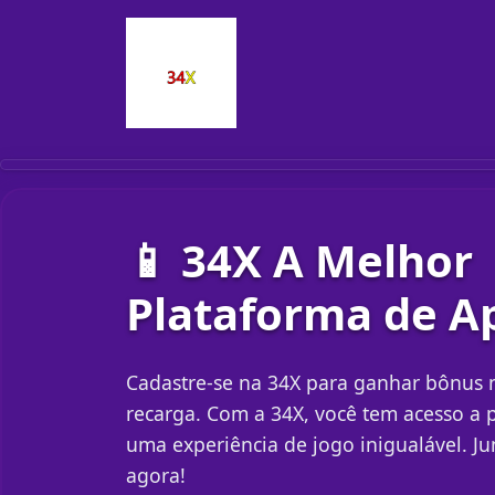
📱 34X A Melhor
Plataforma de A
Cadastre-se na 34X para ganhar bônus 
recarga. Com a 34X, você tem acesso a 
uma experiência de jogo inigualável. J
agora!