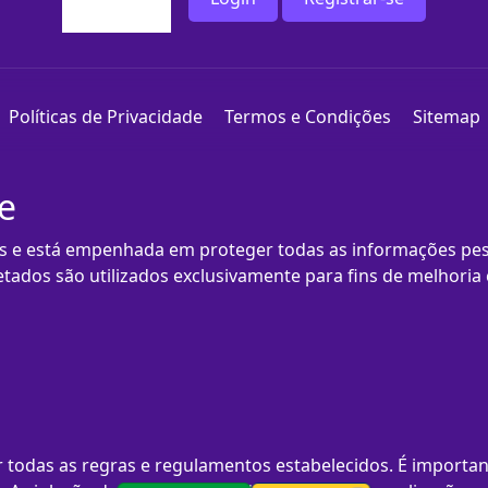
Políticas de Privacidade
Termos e Condições
Sitemap
de
ios e está empenhada em proteger todas as informações pe
tados são utilizados exclusivamente para fins de melhoria
todas as regras e regulamentos estabelecidos. É importan