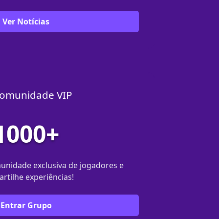
Ver Notícias
Comunidade VIP
1000+
unidade exclusiva de jogadores e
rtilhe experiências!
Entrar Grupo