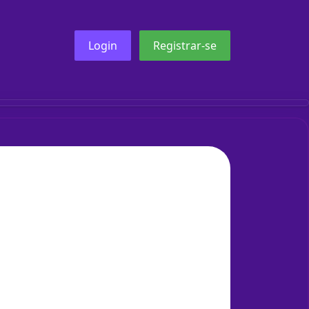
Login
Registrar-se