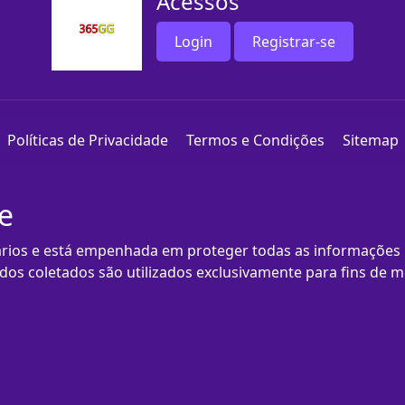
Acessos
Login
Registrar-se
Políticas de Privacidade
Termos e Condições
Sitemap
de
uários e está empenhada em proteger todas as informações 
os coletados são utilizados exclusivamente para fins de m