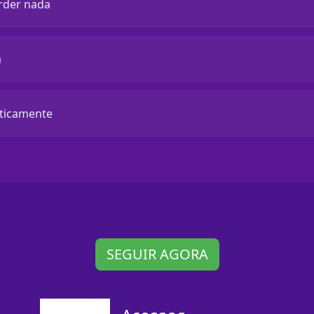
erder nada
a
aticamente
SEGUIR AGORA