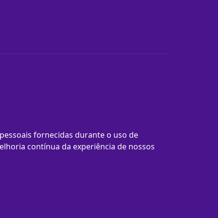
pessoais fornecidas durante o uso de
elhoria contínua da experiência de nossos