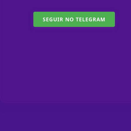
SEGUIR NO TELEGRAM