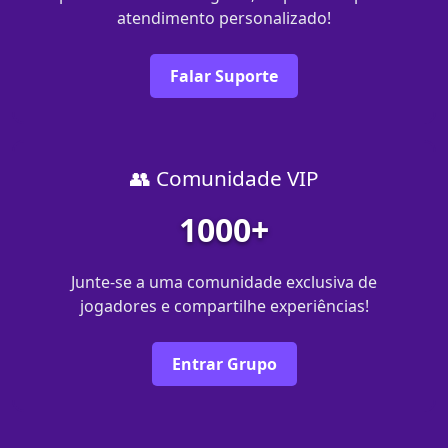
atendimento personalizado!
Falar Suporte
👥 Comunidade VIP
1000+
Junte-se a uma comunidade exclusiva de
jogadores e compartilhe experiências!
Entrar Grupo