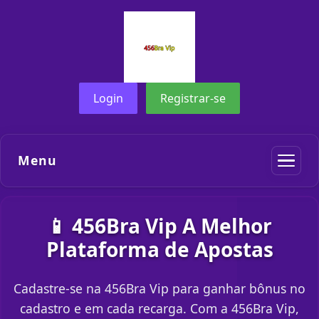
Login
Registrar-se
Menu
📱 456Bra Vip A Melhor
Plataforma de Apostas
Cadastre-se na 456Bra Vip para ganhar bônus no
cadastro e em cada recarga. Com a 456Bra Vip,