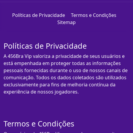
Políticas de Privacidade
Termos e Condições
Sitemap
Políticas de Privacidade
A 456Bra Vip valoriza a privacidade de seus usuários e
está empenhada em proteger todas as informações
pessoais fornecidas durante o uso de nossos canais de
comunicação. Todos os dados coletados são utilizados
exclusivamente para fins de melhoria contínua da
experiência de nossos jogadores.
Termos e Condições