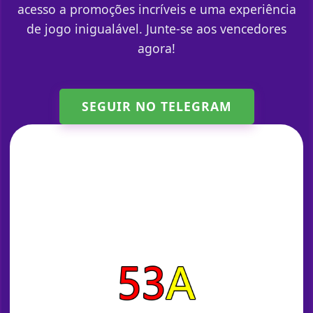
acesso a promoções incríveis e uma experiência
de jogo inigualável. Junte-se aos vencedores
agora!
SEGUIR NO TELEGRAM