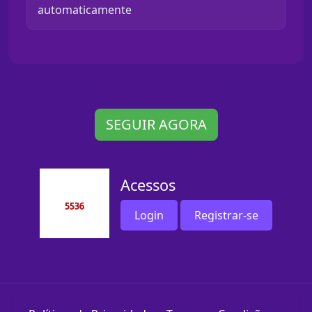
automaticamente
SEGUIR AGORA
Acessos
Login
Registrar-se