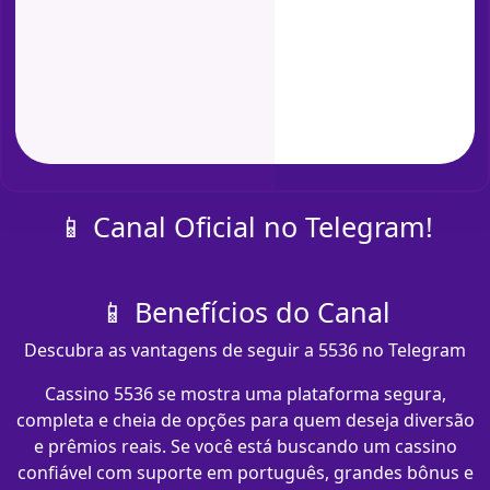
📱 Canal Oficial no Telegram!
📱 Benefícios do Canal
Descubra as vantagens de seguir a 5536 no Telegram
Cassino 5536 se mostra uma plataforma segura,
completa e cheia de opções para quem deseja diversão
e prêmios reais. Se você está buscando um cassino
confiável com suporte em português, grandes bônus e