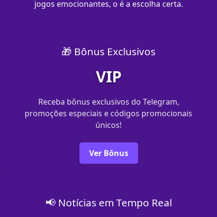
jogos emocionantes, o é a escolha certa.
🎁 Bônus Exclusivos
VIP
Receba bônus exclusivos do Telegram,
promoções especiais e códigos promocionais
únicos!
Ver Bônus
📢 Notícias em Tempo Real