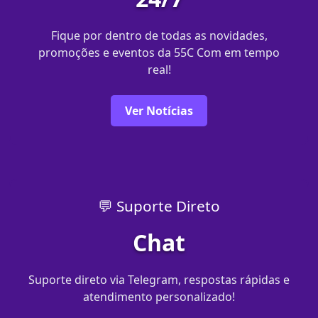
Fique por dentro de todas as novidades,
promoções e eventos da 55C Com em tempo
real!
Ver Notícias
💬 Suporte Direto
Chat
Suporte direto via Telegram, respostas rápidas e
atendimento personalizado!