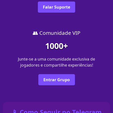
Falar Suporte
👥 Comunidade VIP
1000+
Junte-se a uma comunidade exclusiva de
jogadores e compartilhe experiências!
Entrar Grupo
📱 Como Seguir no Telegram