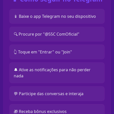
📱 Baixe o app Telegram no seu dispositivo
🔍 Procure por "@55C ComOficial"
👆 Toque em "Entrar" ou "Join"
🔔 Ative as notificações para não perder
nada
💬 Participe das conversas e interaja
🎁 Receba bônus exclusivos