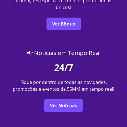
promoções especiais e códigos promocionais
únicos!
Ver Bônus
📢 Notícias em Tempo Real
24/7
Fique por dentro de todas as novidades,
promoções e eventos da 55MM em tempo real!
Ver Notícias