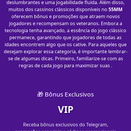
deslumbrantes e uma jogabilidade fluida. Além disso,
muitos dos cassinos clássicos disponíveis no
55MM
oferecem bônus e promoções que atraem novos
jogadores e recompensam os veteranos. Embora a
tecnologia tenha avançado, a essência do jogo clássico
permanece, garantindo que jogadores de todas as
idades encontrem algo que os cative. Para aqueles que
desejam explorar essa categoria, é importante lembrar-
se de algumas dicas. Primeiro, familiarize-se com as
regras de cada jogo para maximizar suas .
🎁 Bônus Exclusivos
VIP
Receba bônus exclusivos do Telegram,