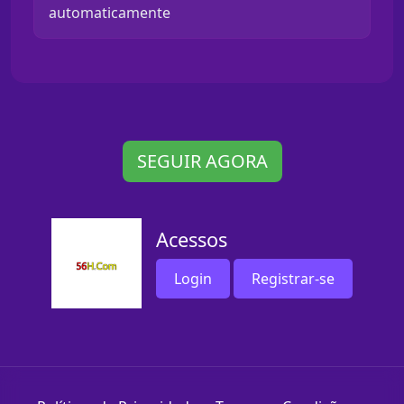
automaticamente
SEGUIR AGORA
Acessos
Login
Registrar-se