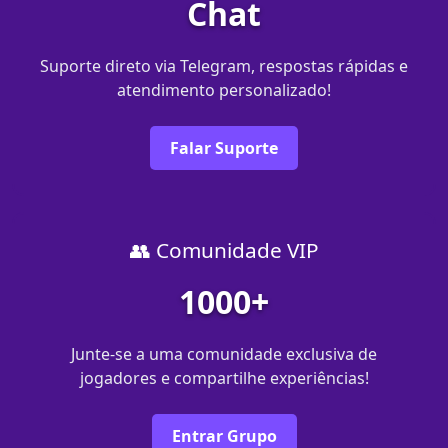
Chat
Suporte direto via Telegram, respostas rápidas e
atendimento personalizado!
Falar Suporte
👥 Comunidade VIP
1000+
Junte-se a uma comunidade exclusiva de
jogadores e compartilhe experiências!
Entrar Grupo