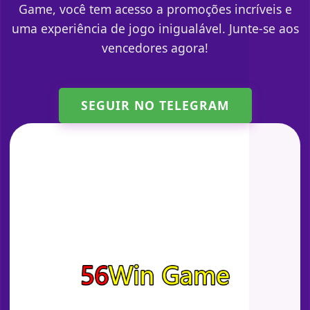
Game, você tem acesso a promoções incríveis e
uma experiência de jogo inigualável. Junte-se aos
vencedores agora!
SEGUIR NO TELEGRAM