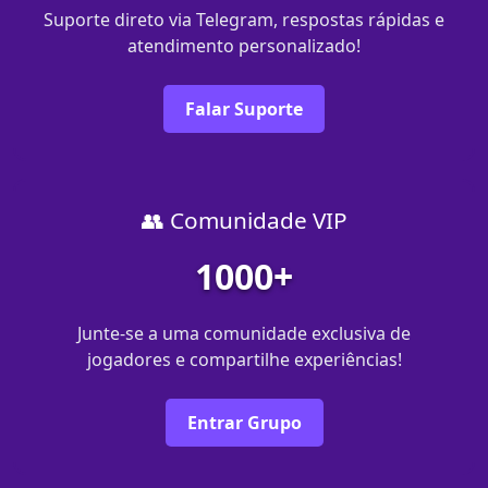
Suporte direto via Telegram, respostas rápidas e
atendimento personalizado!
Falar Suporte
👥 Comunidade VIP
1000+
Junte-se a uma comunidade exclusiva de
jogadores e compartilhe experiências!
Entrar Grupo