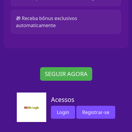
🎁 Receba bônus exclusivos
automaticamente
SEGUIR AGORA
Acessos
Login
Registrar-se