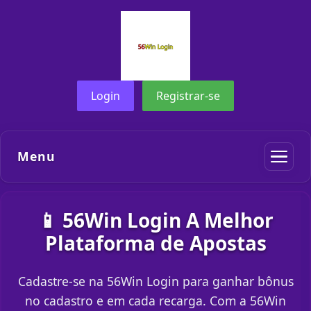
Login
Registrar-se
Menu
📱 56Win Login A Melhor
Plataforma de Apostas
Cadastre-se na 56Win Login para ganhar bônus
no cadastro e em cada recarga. Com a 56Win