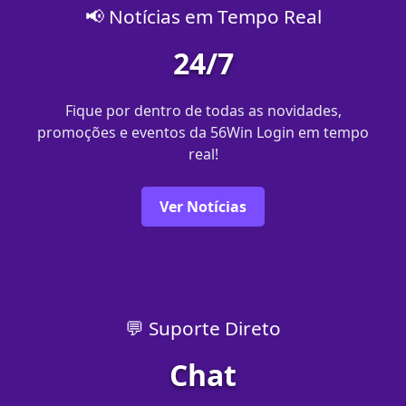
📢 Notícias em Tempo Real
24/7
Fique por dentro de todas as novidades,
promoções e eventos da 56Win Login em tempo
real!
Ver Notícias
💬 Suporte Direto
Chat