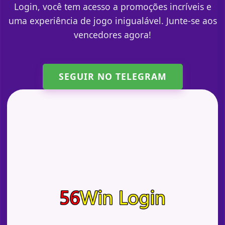
Login, você tem acesso a promoções incríveis e
uma experiência de jogo inigualável. Junte-se aos
vencedores agora!
SEGUIR NO TELEGRAM