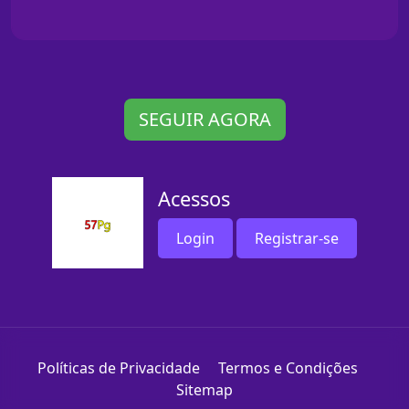
SEGUIR AGORA
Acessos
Login
Registrar-se
Políticas de Privacidade
Termos e Condições
Sitemap