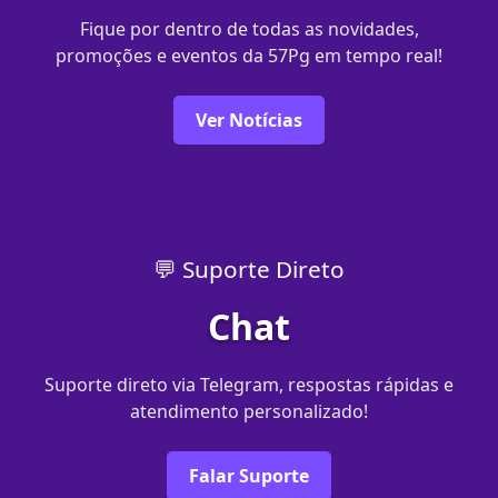
Fique por dentro de todas as novidades,
promoções e eventos da 57Pg em tempo real!
Ver Notícias
💬 Suporte Direto
Chat
Suporte direto via Telegram, respostas rápidas e
atendimento personalizado!
Falar Suporte