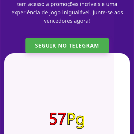
tem acesso a promoções incríveis e uma
experiência de jogo inigualável. Junte-se aos
vencedores agora!
SEGUIR NO TELEGRAM