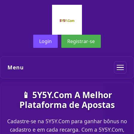
Login
Registrar-se
Menu
📱 5Y5Y.Com A Melhor
Plataforma de Apostas
Cadastre-se na 5Y5Y.Com para ganhar bônus no
cadastro e em cada recarga. Com a 5Y5Y.Com,