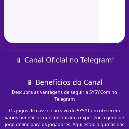
📱 Canal Oficial no Telegram!
📱 Benefícios do Canal
Descubra as vantagens de seguir a 5Y5Y.Com no
Telegram
Os jogos de cassino ao vivo do 5Y5Y.Com oferecem
vários benefícios que melhoram a experiência geral de
jogo online para os jogadores. Aqui estão algumas das