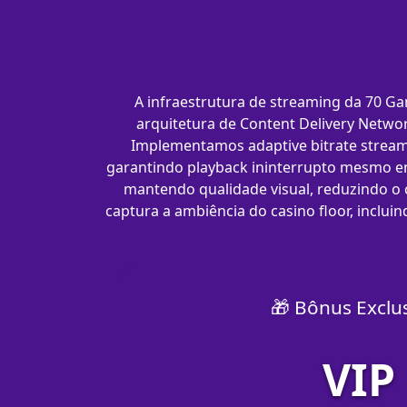
A infraestrutura de streaming da 70 Ga
arquitetura de Content Delivery Netwo
Implementamos adaptive bitrate stream
garantindo playback ininterrupto mesmo em
mantendo qualidade visual, reduzindo o
captura a ambiência do casino floor, incluin
🎁 Bônus Exclu
VIP