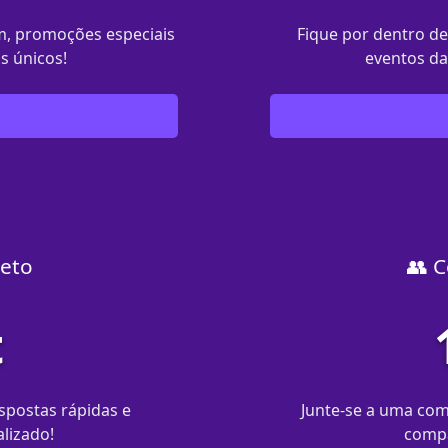
m, promoções especiais
Fique por dentro d
s únicos!
eventos da
reto
👥 
t
espostas rápidas e
Junte-se a uma com
lizado!
compa