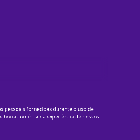
s pessoais fornecidas durante o uso de
elhoria contínua da experiência de nossos