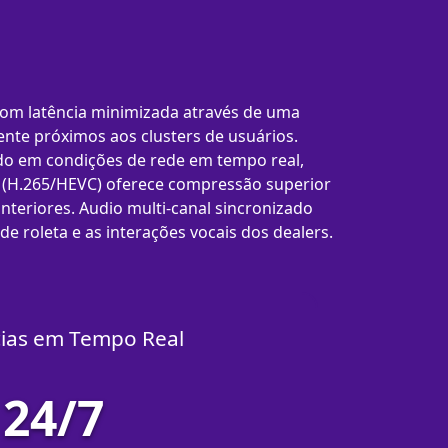
 com latência minimizada através de uma
nte próximos aos clusters de usuários.
do em condições de rede em tempo real,
o (H.265/HEVC) oferece compressão superior
eriores. Audio multi-canal sincronizado
de roleta e as interações vocais dos dealers.
cias em Tempo Real
24/7