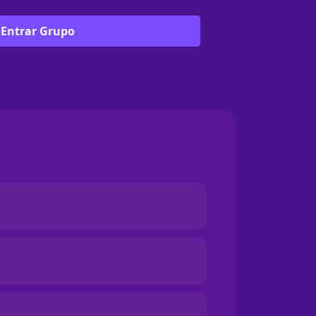
Entrar Grupo