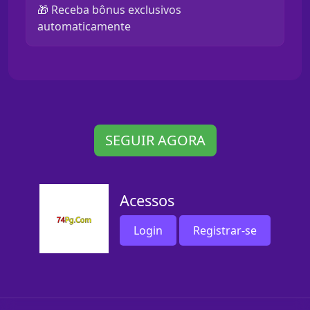
🎁 Receba bônus exclusivos
automaticamente
SEGUIR AGORA
Acessos
Login
Registrar-se