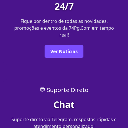
24/7
Fique por dentro de todas as novidades,
promoções e eventos da 74Pg.Com em tempo
real!
Ver Notícias
💬 Suporte Direto
Chat
Suporte direto via Telegram, respostas rápidas e
atendimento personalizado!