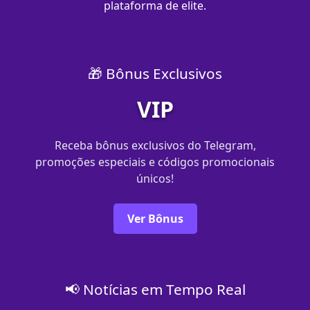
plataforma de elite.
🎁 Bônus Exclusivos
VIP
Receba bônus exclusivos do Telegram,
promoções especiais e códigos promocionais
únicos!
Ver Bônus
📢 Notícias em Tempo Real