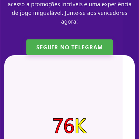
acesso a promoções incríveis e uma experiência
de jogo inigualável. Junte-se aos vencedores
agora!
SEGUIR NO TELEGRAM