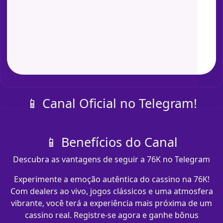
📱 Canal Oficial no Telegram!
📱 Benefícios do Canal
Descubra as vantagens de seguir a 76K no Telegram
Experimente a emoção autêntica do cassino na 76K!
Com dealers ao vivo, jogos clássicos e uma atmosfera
vibrante, você terá a experiência mais próxima de um
cassino real. Registre-se agora e ganhe bônus