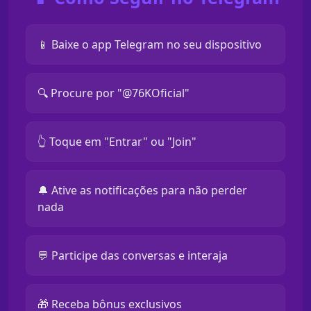
📱 Baixe o app Telegram no seu dispositivo
🔍 Procure por "@76KOficial"
👆 Toque em "Entrar" ou "Join"
🔔 Ative as notificações para não perder
nada
💬 Participe das conversas e interaja
🎁 Receba bônus exclusivos