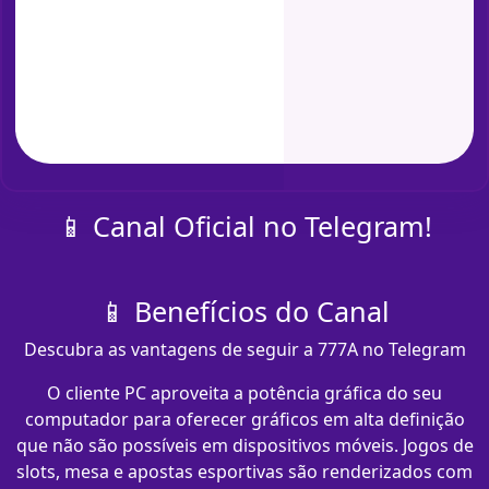
📱 Canal Oficial no Telegram!
📱 Benefícios do Canal
Descubra as vantagens de seguir a 777A no Telegram
O cliente PC aproveita a potência gráfica do seu
computador para oferecer gráficos em alta definição
que não são possíveis em dispositivos móveis. Jogos de
slots, mesa e apostas esportivas são renderizados com