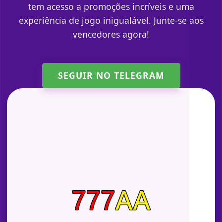
tem acesso a promoções incríveis e uma
experiência de jogo inigualável. Junte-se aos
vencedores agora!
SEGUIR NO TELEGRAM