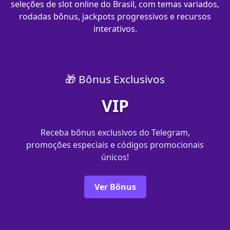
seleções de slot online do Brasil, com temas variados,
rodadas bônus, jackpots progressivos e recursos
interativos.
🎁 Bônus Exclusivos
VIP
Receba bônus exclusivos do Telegram,
promoções especiais e códigos promocionais
únicos!
Ver Bônus