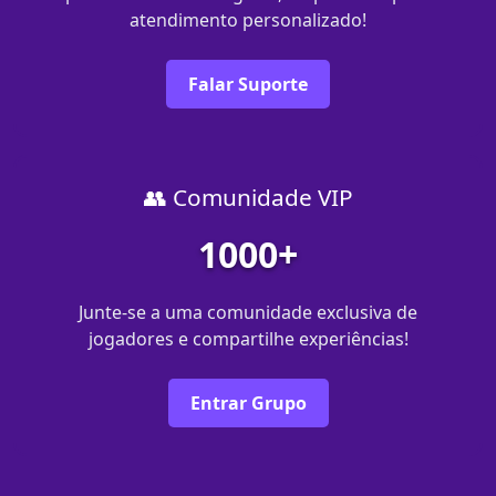
atendimento personalizado!
Falar Suporte
👥 Comunidade VIP
1000+
Junte-se a uma comunidade exclusiva de
jogadores e compartilhe experiências!
Entrar Grupo