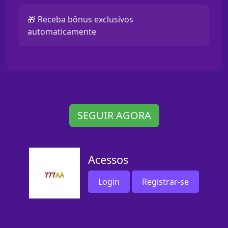
🎁 Receba bônus exclusivos
automaticamente
SEGUIR AGORA
Acessos
Login
Registrar-se