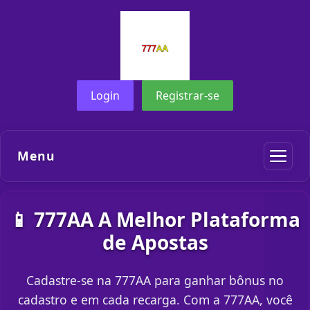
Login
Registrar-se
Menu
📱 777AA A Melhor Plataforma
de Apostas
Cadastre-se na 777AA para ganhar bônus no
cadastro e em cada recarga. Com a 777AA, você