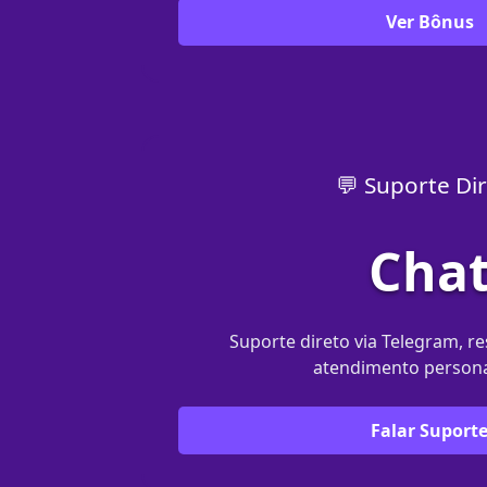
Ver Bônus
💬 Suporte Di
Cha
Suporte direto via Telegram, r
atendimento persona
Falar Suport