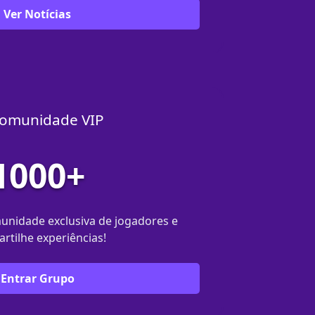
Ver Notícias
Comunidade VIP
1000+
unidade exclusiva de jogadores e
rtilhe experiências!
Entrar Grupo