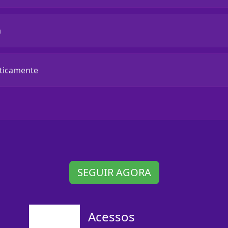
a
aticamente
SEGUIR AGORA
Acessos