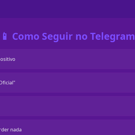
📱 Como Seguir no Telegram
ositivo
ficial"
erder nada