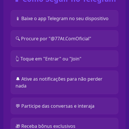
📱 Baixe o app Telegram no seu dispositivo
🔍 Procure por "@77At.ComOficial"
👆 Toque em "Entrar" ou "Join"
🔔 Ative as notificações para não perder
nada
💬 Participe das conversas e interaja
🎁 Receba bônus exclusivos