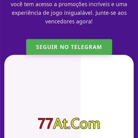
você tem acesso a promoções incríveis e uma
experiência de jogo inigualável. Junte-se aos
vencedores agora!
SEGUIR NO TELEGRAM