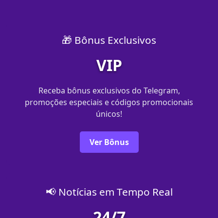
🎁 Bônus Exclusivos
VIP
Receba bônus exclusivos do Telegram,
promoções especiais e códigos promocionais
únicos!
Ver Bônus
📢 Notícias em Tempo Real
24/7