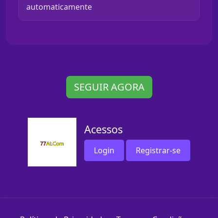
automaticamente
SEGUIR AGORA
Acessos
Login
Registrar-se