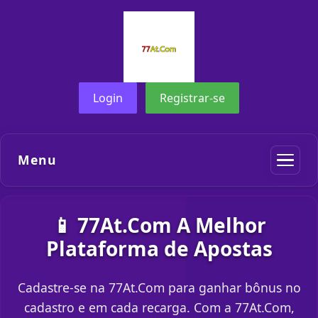
Login
Registrar-se
Menu
📱 77At.Com A Melhor
Plataforma de Apostas
Cadastre-se na 77At.Com para ganhar bônus no
cadastro e em cada recarga. Com a 77At.Com,