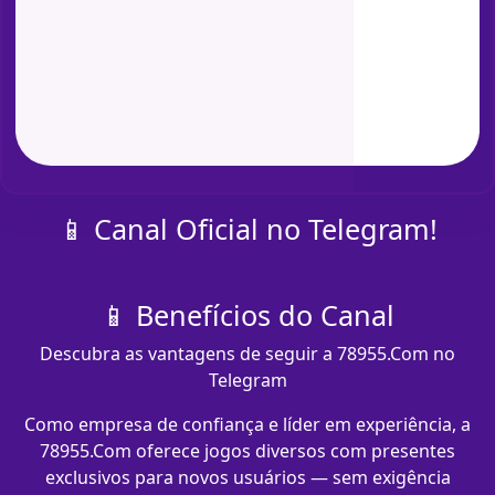
📱 Canal Oficial no Telegram!
📱 Benefícios do Canal
Descubra as vantagens de seguir a 78955.Com no
Telegram
Como empresa de confiança e líder em experiência, a
78955.Com oferece jogos diversos com presentes
exclusivos para novos usuários — sem exigência