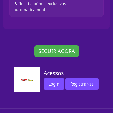
🎁 Receba bônus exclusivos
automaticamente
SEGUIR AGORA
Acessos
Login
Registrar-se