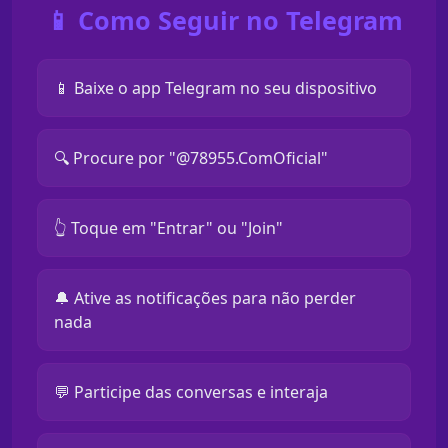
📱 Como Seguir no Telegram
📱 Baixe o app Telegram no seu dispositivo
🔍 Procure por "@78955.ComOficial"
👆 Toque em "Entrar" ou "Join"
🔔 Ative as notificações para não perder
nada
💬 Participe das conversas e interaja