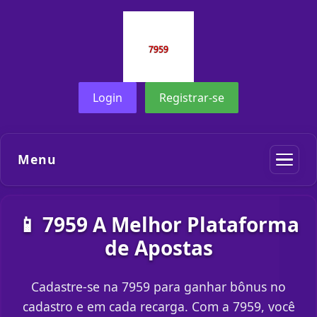
Login
Registrar-se
Menu
📱 7959 A Melhor Plataforma
de Apostas
Cadastre-se na 7959 para ganhar bônus no
cadastro e em cada recarga. Com a 7959, você