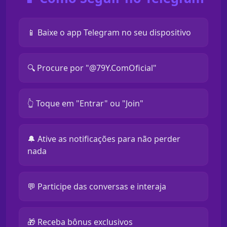
📱 Baixe o app Telegram no seu dispositivo
🔍 Procure por "@79Y.ComOficial"
👆 Toque em "Entrar" ou "Join"
🔔 Ative as notificações para não perder
nada
💬 Participe das conversas e interaja
🎁 Receba bônus exclusivos