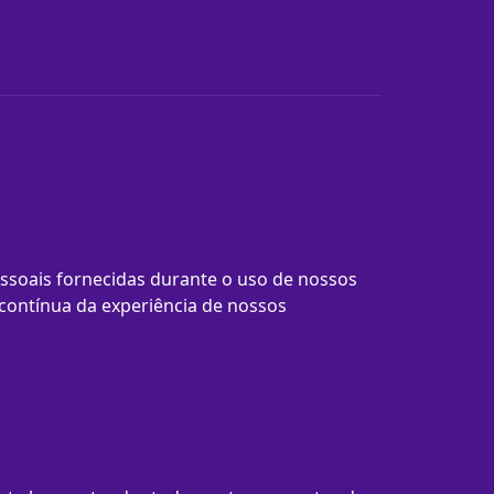
ssoais fornecidas durante o uso de nossos
 contínua da experiência de nossos