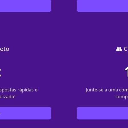
reto
👥 
t
espostas rápidas e
Junte-se a uma com
lizado!
compa
e