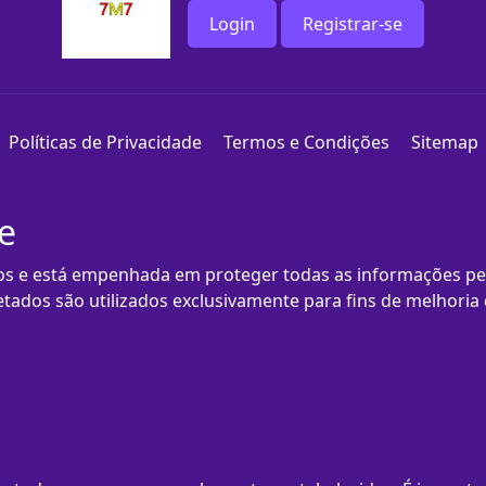
Login
Registrar-se
Políticas de Privacidade
Termos e Condições
Sitemap
de
rios e está empenhada em proteger todas as informações pe
tados são utilizados exclusivamente para fins de melhoria