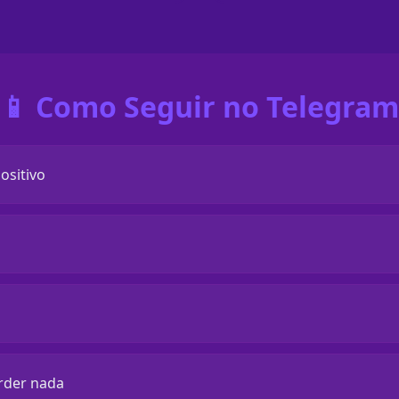
📱 Como Seguir no Telegram
ositivo
erder nada