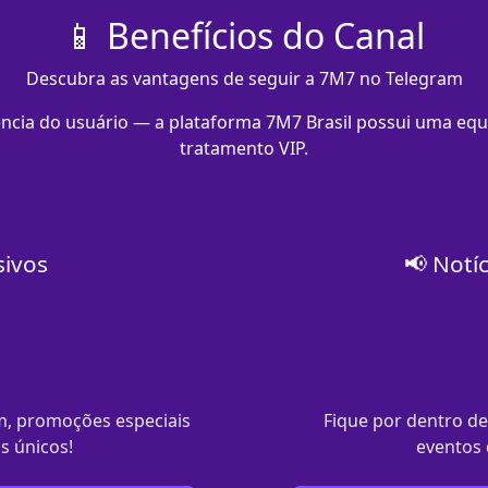
📱 Benefícios do Canal
Descubra as vantagens de seguir a 7M7 no Telegram
ncia do usuário — a plataforma 7M7 Brasil possui uma equi
tratamento VIP.
sivos
📢 Notí
m, promoções especiais
Fique por dentro d
s únicos!
eventos 