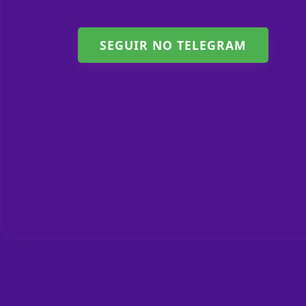
SEGUIR NO TELEGRAM