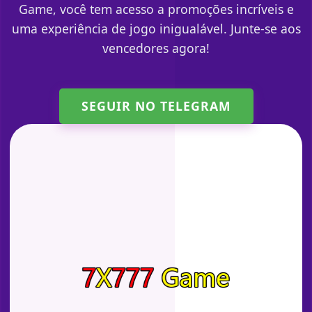
Game, você tem acesso a promoções incríveis e
uma experiência de jogo inigualável. Junte-se aos
vencedores agora!
SEGUIR NO TELEGRAM