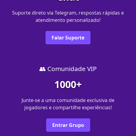
Suporte direto via Telegram, respostas rápidas e
atendimento personalizado!
Falar Suporte
👥 Comunidade VIP
1000+
Junte-se a uma comunidade exclusiva de
jogadores e compartilhe experiências!
Entrar Grupo