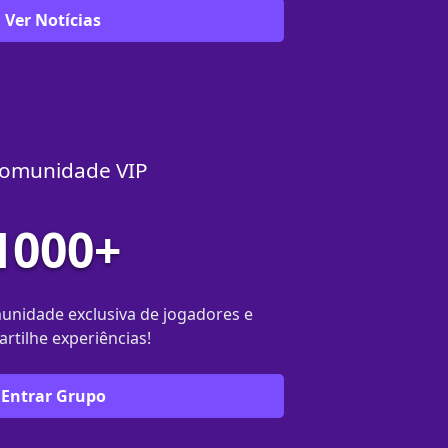
Ver Notícias
Comunidade VIP
1000+
unidade exclusiva de jogadores e
rtilhe experiências!
Entrar Grupo