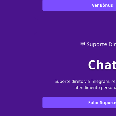
Ver Bônus
💬 Suporte Di
Cha
Suporte direto via Telegram, r
atendimento persona
Falar Suport