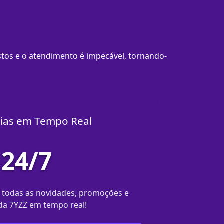
stos e o atendimento é impecável, tornando-
cias em Tempo Real
24/7
e todas as novidades, promoções e
da 7YZZ em tempo real!