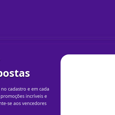
r
postas
 no cadastro e em cada
 promoções incríveis e
unte-se aos vencedores